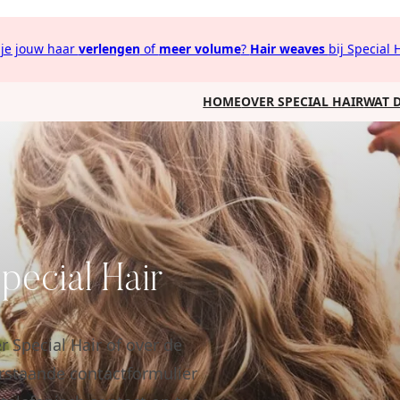
 je jouw haar
verlengen
of
meer volume
?
Hair weaves
bij Special H
HOME
OVER SPECIAL HAIR
WAT D
pecial Hair
 Special Hair of over de
erstaande contactformulier