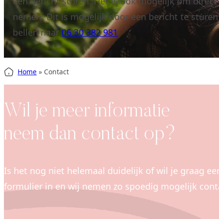
een bericht sturen. Het is ook mogelijk om direct
nemen. Dit is mogelijk door een bericht te sture
bellen naar
06 30 382 981
Home
»
Contact
Wil je meer informatie
neem dan contact op?
Is het nog niet helemaal duidelijk of wil je graag e
formulier in en wij nemen zo spoedig mogelijk cont