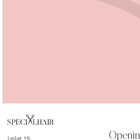
Openin
Leilat 19