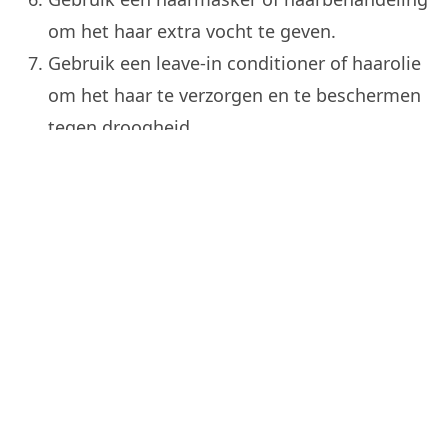
om het haar extra vocht te geven.
Gebruik een leave-in conditioner of haarolie
om het haar te verzorgen en te beschermen
tegen droogheid.
Als je al droog haar hebt, kun je proberen om het
te behandelen met een haarolie of een speciaal
haarproduct dat is gemaakt om droog haar te
verzachten en te hydrateren.
Leilat 19