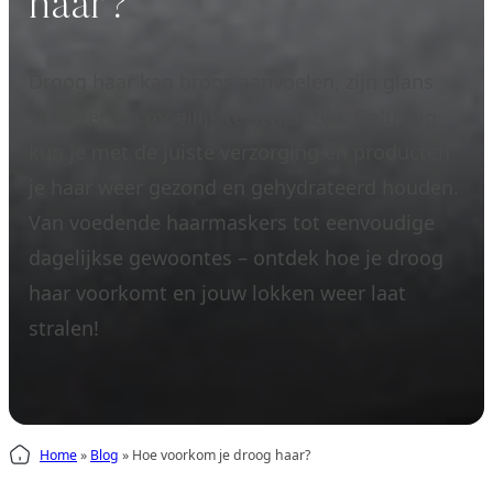
haar?
Droog haar kan broos aanvoelen, zijn glans
verliezen en moeilijk te stylen zijn. Gelukkig
kun je met de juiste verzorging en producten
je haar weer gezond en gehydrateerd houden.
Van voedende haarmaskers tot eenvoudige
dagelijkse gewoontes – ontdek hoe je droog
haar voorkomt en jouw lokken weer laat
stralen!
Home
»
Blog
»
Hoe voorkom je droog haar?