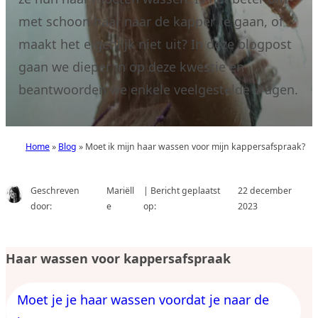
met schoon haar naar de kapper te gaan, of
maakt het eigenlijk niet uit? In deze blogpost
gaan we dieper in op deze kwestie en
beantwoorden we enkele veelgestelde vragen.
Home
»
Blog
»
Moet ik mijn haar wassen voor mijn kappersafspraak?
Geschreven
Mariëll
| Bericht geplaatst
22 december
door:
e
op:
2023
Haar wassen voor kappersafspraak
Moet je je haar wassen voordat je naar de