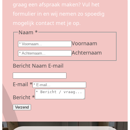
graag een afspraak maken? Vul het
formulier in en wij nemen zo spoedig
mogelijk contact met je op.
Naam
*
Voornaam
Achternaam
Bericht Naam E-mail
E-mail
*
Bericht
*
Verzend